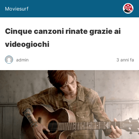
Moviesurf
Cinque canzoni rinate grazie ai
videogiochi
admin
3 anni fa