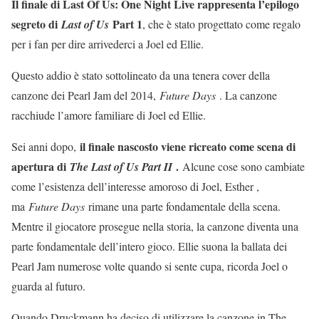
Il finale di Last Of Us: One Night Live rappresenta l’epilogo
segreto di
Part 1
Last of Us
, che è stato progettato come regalo
per i fan per dire arrivederci a Joel ed Ellie.
Questo addio è stato sottolineato da una tenera cover della
canzone dei Pearl Jam del 2014,
Future Days
. La canzone
racchiude l’amore familiare di Joel ed Ellie.
il finale nascosto viene ricreato come scena di
Sei anni dopo,
apertura di
.
The Last of Us Part II
Alcune cose sono cambiate
come l’esistenza dell’interesse amoroso di Joel, Esther ,
ma
Future Days
rimane una parte fondamentale della scena.
Mentre il giocatore prosegue nella storia, la canzone diventa una
parte fondamentale dell’intero gioco. Ellie suona la ballata dei
Pearl Jam numerose volte quando si sente cupa, ricorda Joel o
guarda al futuro.
Quando Druckmann ha deciso di utilizzare la canzone in The