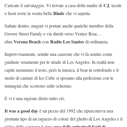
CJ
Caricate il salvataggio. Vi trovate a casa della madre di
, uscite
Blade
e fuori avete la vostra bella
che vi aspetta.
Saltate dentro, magari vi portate anche qualche membro della
Groove Street Family e via diretti verso Venice Beac…
Verona Beach
Radio Los Santos
ehm
con
di ordinanza.
Improvvisamente, sentite una canzone che vi fa sentire come
guidaste veramente per le strade di Los Angeles. In realtà non
capite nemmeno il testo, però la musica, il beat in sottofondo e il
modo di cantare di Ice Cube si sposano alla perfezione con le
immagini che scorrono sullo schermo.
E vi è una ragione dietro tutto ciò.
It was a good day
è un pezzo del 1992 che ripercorreva una
giornata tipo di un ragazzo di colore del ghetto di Los Angeles e il
una delle principali fonti di
video della canzone è stato