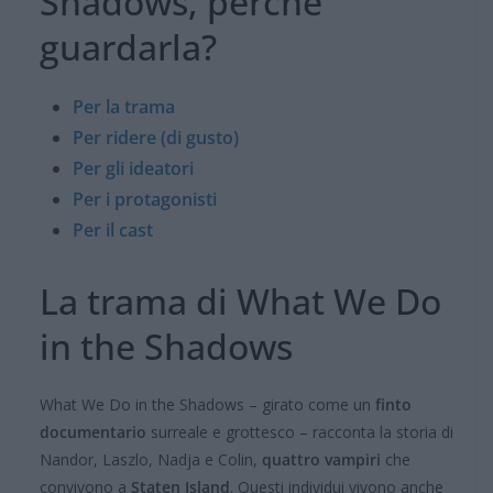
Shadows, perché
guardarla?
Per la trama
Per ridere (di gusto)
Per gli ideatori
Per i protagonisti
Per il cast
La trama di What We Do
in the Shadows
What We Do in the Shadows – girato come un
finto
documentario
surreale e grottesco – racconta la storia di
Nandor, Laszlo, Nadja e Colin,
quattro vampiri
che
convivono a
Staten Island
. Questi individui vivono anche