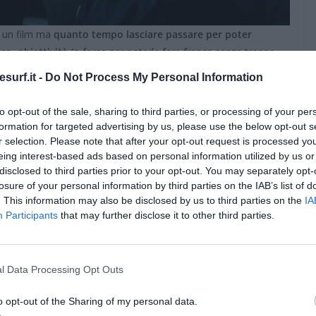
e un film ma
quanto tempo lasciare passare per poter
co, obiettività
(o forse per poterla fare franca senza troppe
quinquennio, a patto di veicolare visivamente e a livello
surf.it -
Do Not Process My Personal Information
di rigore narrativo e visivo che
sa di luttuoso
, una compostezza
 spettatori non familiari presenziano a funerali molto dolorosi.
to opt-out of the sale, sharing to third parties, or processing of your per
formation for targeted advertising by us, please use the below opt-out s
nel suo
racconto degli attacchi del Novembre 2015 nel cuore
r selection. Please note that after your opt-out request is processed y
er – i cinque giorni del Bataclan segue fino all’estremo questa
eing interest-based ads based on personal information utilized by us or
disclosed to third parties prior to your opt-out. You may separately opt-
are un messaggio non così inaspettato, in maniera forte e chiara.
losure of your personal information by third parties on the IAB’s list of
. This information may also be disclosed by us to third parties on the
IA
 cinque giorni del Bataclan:
Participants
that may further disclose it to other third parties.
ni del Bataclan
i cinque giorni del Bataclan
l Data Processing Opt Outs
r – i cinque giorni del
o opt-out of the Sharing of my personal data.