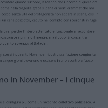
ccontare quanto succede, lasciando che il ricordo di quelle ore
sì come nella tragedia greca si parla di morti drammatiche ma
il corpo senza vita del protagonista non appare in scena, così
in
di un cane poliziotto, caduto nel conflitto con i terroristi in fuga.
da dire, perché
l’intero attentato è funzionale a raccontare
 ricostruisce il prima o il mentre, ma il dopo. Si concentra
o quanto avvenuto al Bataclan.
i stessi inquirenti, November ricostruisce
l’azione congiunta
n cinque giorni trovarono e uccisero in uno scontro a fuoco i
 no in November – i cinque
he si configura più come
un racconto collettivo poliziesco.
A