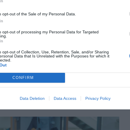
In
o opt-out of the Sale of my Personal Data.
In
iornata di lavoro, November sceglie di narrare gli attentati al
olto specifico
e pragmatico.
to opt-out of processing my Personal Data for Targeted
ing.
In
 giorni terribili per la Francia
, ritrovatasi a piangere centinaia
 Holland che annuncia in diretta TV misure eccezionali per evitare
o opt-out of Collection, Use, Retention, Sale, and/or Sharing
ersonal Data that Is Unrelated with the Purposes for which it
 fuga.
lected.
Out
manda da poco:
come si mostrano centinaia di persone
 mostra un locale di musica che dopo gli spari è ricolmo di
CONFIRM
 si fingono morti mentre i terroristi se ne vanno?
e.
Inoltre è un campo minato in cui le buone intenzioni possono
Data Deletion
Data Access
Privacy Policy
blica, mancare di rispetto a chi ha vissuto quell’esperienza o