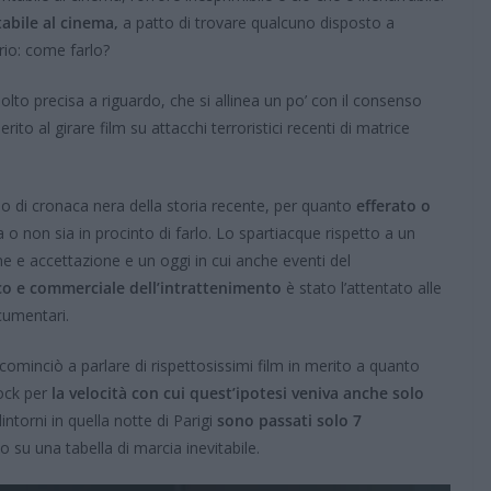
abile al cinema,
a patto di trovare qualcuno disposto a
prio: come farlo?
to precisa a riguardo, che si allinea un po’ con il consenso
to al girare film su attacchi terroristici recenti di matrice
io di cronaca nera della storia recente, per quanto
efferato o
a o non sia in procinto di farlo. Lo spartiacque rispetto a un
e e accettazione e un oggi in cui anche eventi del
ico e commerciale dell’intrattenimento
è stato l’attentato alle
cumentari.
ominciò a parlare di rispettosissimi film in merito a quanto
hock per
la velocità con cui quest’ipotesi veniva anche solo
torni in quella notte di Parigi
sono passati solo 7
 su una tabella di marcia inevitabile.